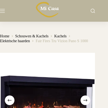
Ga
naar
de
inhoud
Home
Schouwen & Kachels
Kachels
Elektrische haarden
Fair Fires Tru Vizion Pano S 1000