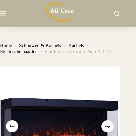
Ga
naar
de
inhoud
Home
Schouwen & Kachels
Kachels
Elektrische haarden
Fair Fires Tru Vizion Pano X 1250