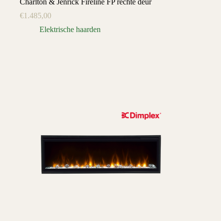
Charlton & Jenrick Fireline FP rechte deur
€
1.485,00
Elektrische haarden