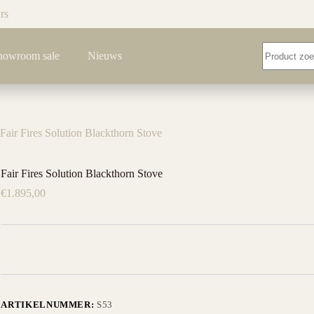
rs
Geen
howroom sale
Nieuws
resultaten
Fair Fires Solution Blackthorn Stove
Fair Fires Solution Blackthorn Stove
€
1.895,00
ARTIKELNUMMER:
S53