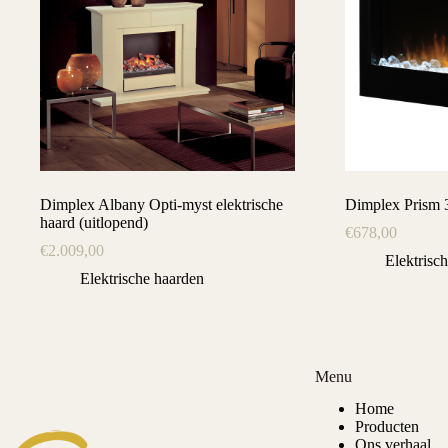
Dimplex Albany Opti-myst elektrische
Dimplex Prism 
haard (uitlopend)
€
678,00
€
2.009,00
Elektrisc
Elektrische haarden
Menu
Home
Producten
Ons verhaal