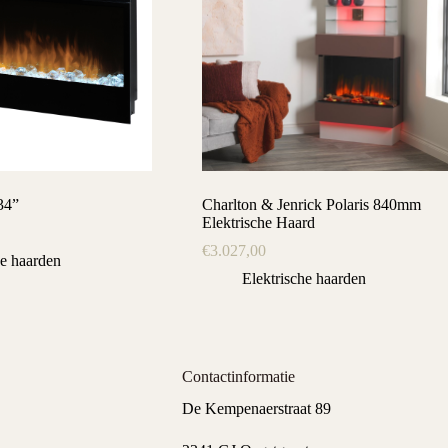
34”
Charlton & Jenrick Polaris 840mm
Elektrische Haard
€
3.027,00
he haarden
Elektrische haarden
Contactinformatie
De Kempenaerstraat 89