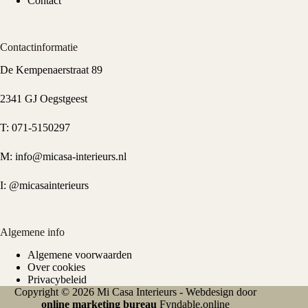
Contact
Contactinformatie
De Kempenaerstraat 89
2341 GJ Oegstgeest
T:
071-5150297
M:
info@micasa-interieurs.nl
I:
@micasainterieurs
Algemene info
Algemene voorwaarden
Over cookies
Privacybeleid
Copyright © 2026 Mi Casa Interieurs - Webdesign door
online marketing bureau
Fyndable.online