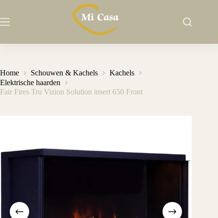
Ga
naar
de
inhoud
Home
Schouwen & Kachels
Kachels
Elektrische haarden
Fair Fires Tru Vizion Solution insert 650 Front