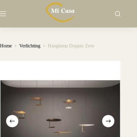
Ga
naar
de
inhoud
Home
Verlichting
Hanglamp Doppio Zero