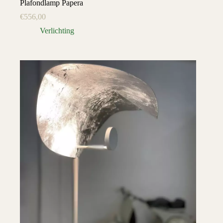
Plafondlamp Papera
€
556,00
Verlichting