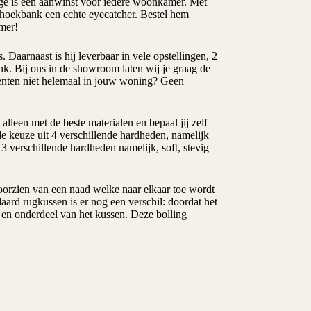
ge is een aanwinst voor iedere woonkamer. Met
ze hoekbank een echte eyecatcher. Bestel hem
mer!
Daarnaast is hij leverbaar in vele opstellingen, 2
nk. Bij ons in de showroom laten wij je graag de
menten niet helemaal in jouw woning? Geen
leen met de beste materialen en bepaal jij zelf
e keuze uit 4 verschillende hardheden, namelijk
3 verschillende hardheden namelijk, soft, stevig
voorzien van een naad welke naar elkaar toe wordt
aard rugkussen is er nog een verschil: doordat het
- en onderdeel van het kussen. Deze bolling