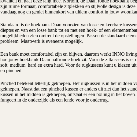
kwaliteit en gaat deze lang mee. Kortom, de Daan ronde hoekbank bei
zijn ruime formaat, comfortabele zitplekken en stijlvolle design is de
vandaag nog en geniet binnenkort van ultiem comfort in jouw woonka
Standaard is de hoekbank Daan voorzien van losse en keerbare kussens. 
dieptes en van een losse bank tot en met een hoek- of een elementenba
mogelijkheden zien omtrent de opstellingen. Passen de standaard ele
probleem. Maatwerk is eveneens mogelijk.
Een bank moet comfortabel zijn en blijven, daarom werkt INNO living al
hoe jouw hoekbank Daan halfronde hoek zit. Voor de zitkussens is er d
soft, medium, hard en extra hard. Voor de rugkussens kunt u kiezen uit 
en pinched.
Pinched betekent letterlijk geknepen. Het rugkussen is in het midden 
geknepen. Naast dat een pinched kussen er anders uit ziet dan het stand
kussen in het midden is geknepen, ontstaat er een bolling in het boven
fungeert in de onderzijde als een lende voor je onderrug.