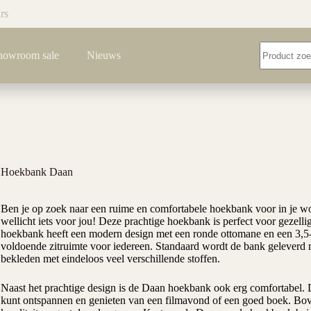
rs
Geen
howroom sale
Nieuws
resultaten
Hoekbank Daan
Ben je op zoek naar een ruime en comfortabele hoekbank voor in je
wellicht iets voor jou! Deze prachtige hoekbank is perfect voor gezel
hoekbank heeft een modern design met een ronde ottomane en een 3,5-
voldoende zitruimte voor iedereen. Standaard wordt de bank geleverd m
bekleden met eindeloos veel verschillende stoffen.
Naast het prachtige design is de Daan hoekbank ook erg comfortabel. D
kunt ontspannen en genieten van een filmavond of een goed boek. B