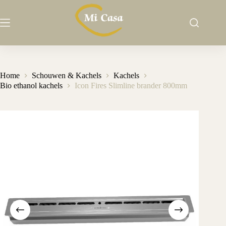
Ga
naar
de
inhoud
Home
Schouwen & Kachels
Kachels
Bio ethanol kachels
Icon Fires Slimline brander 800mm