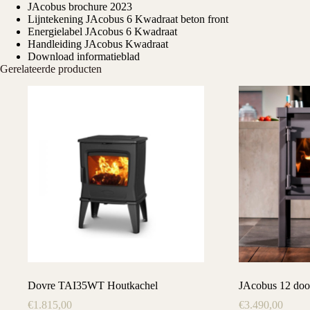
JAcobus brochure 2023
Lijntekening JAcobus 6 Kwadraat beton front
Energielabel JAcobus 6 Kwadraat
Handleiding JAcobus Kwadraat
Download informatieblad
Gerelateerde producten
Dovre TAI35WT Houtkachel
JAcobus 12 door
€
1.815,00
€
3.490,00