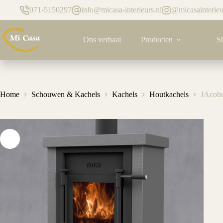
Ga
071-5150297
info@micasa-interieurs.nl
@micasainterieu
naar
de
inhoud
Ons verhaal
Producten
S
Home
Schouwen & Kachels
Kachels
Houtkachels
JAcobu