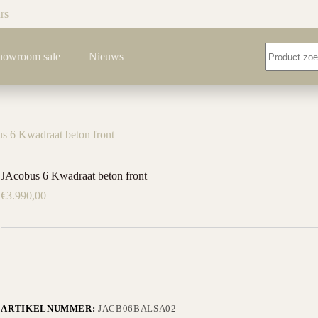
rs
Geen
howroom sale
Nieuws
resultaten
s 6 Kwadraat beton front
JAcobus 6 Kwadraat beton front
€
3.990,00
ARTIKELNUMMER:
JACB06BALSA02