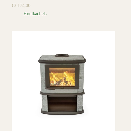
€
3.174,00
Houtkachels