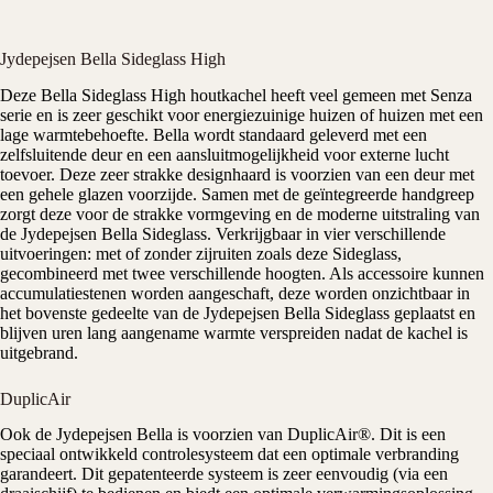
Jydepejsen Bella Sideglass High
Deze Bella Sideglass High
houtkachel
heeft veel gemeen met Senza
serie en is zeer geschikt voor energiezuinige huizen of huizen met een
lage warmtebehoefte. Bella wordt standaard geleverd met een
zelfsluitende deur en een aansluitmogelijkheid voor externe lucht
toevoer. Deze zeer strakke designhaard is voorzien van een deur met
een gehele glazen voorzijde. Samen met de geïntegreerde handgreep
zorgt deze voor de strakke vormgeving en de moderne uitstraling van
de Jydepejsen Bella Sideglass. Verkrijgbaar in vier verschillende
uitvoeringen: met of zonder zijruiten zoals deze Sideglass,
gecombineerd met twee verschillende hoogten. Als accessoire kunnen
accumulatiestenen worden aangeschaft, deze worden onzichtbaar in
het bovenste gedeelte van de Jydepejsen Bella Sideglass geplaatst en
blijven uren lang aangename warmte verspreiden nadat de kachel is
uitgebrand.
DuplicAir
Ook de
Jydepejsen
Bella is voorzien van DuplicAir®. Dit is een
speciaal ontwikkeld controlesysteem dat een optimale verbranding
garandeert. Dit gepatenteerde systeem is zeer eenvoudig (via een