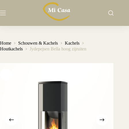
Ga
naar
de
inhoud
Home
Schouwen & Kachels
Kachels
Houtkachels
Jydepejsen Bella hoog zijruiten