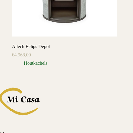
Altech Eclips Depot
€
4.968,00
Houtkachels