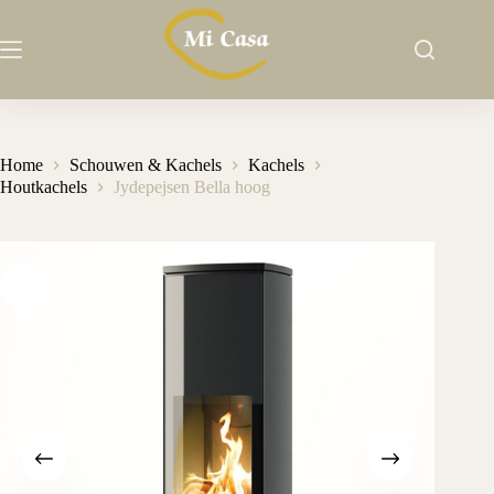
Ga
naar
de
inhoud
Home
Schouwen & Kachels
Kachels
Houtkachels
Jydepejsen Bella hoog