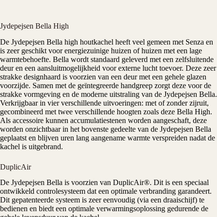
Jydepejsen Bella High
De
Jydepejsen
Bella high
houtkachel
heeft veel gemeen met
Senza
en
is zeer geschikt voor energiezuinige huizen of huizen met een lage
warmtebehoefte. Bella wordt standaard geleverd met een zelfsluitende
deur en een aansluitmogelijkheid voor externe lucht toevoer. Deze zeer
strakke designhaard is voorzien van een deur met een gehele glazen
voorzijde. Samen met de geïntegreerde handgreep zorgt deze voor de
strakke vormgeving en de moderne uitstraling van de Jydepejsen Bella.
Verkrijgbaar in vier verschillende uitvoeringen: met of zonder zijruit,
gecombineerd met twee verschillende hoogten zoals deze Bella High.
Als accessoire kunnen accumulatiestenen worden aangeschaft, deze
worden onzichtbaar in het bovenste gedeelte van de Jydepejsen Bella
geplaatst en blijven uren lang aangename warmte verspreiden nadat de
kachel is uitgebrand.
DuplicAir
De Jydepejsen Bella is voorzien van DuplicAir®. Dit is een speciaal
ontwikkeld controlesysteem dat een optimale verbranding garandeert.
Dit gepatenteerde systeem is zeer eenvoudig (via een draaischijf) te
bedienen en biedt een optimale verwarmingsoplossing gedurende de