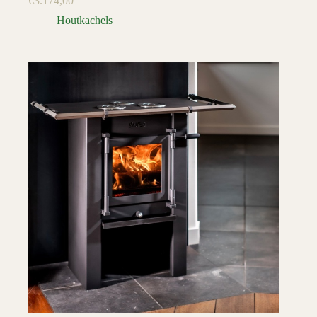
€
3.174,00
Houtkachels