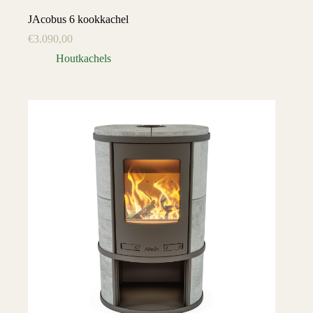
JAcobus 6 kookkachel
€
3.090,00
Houtkachels