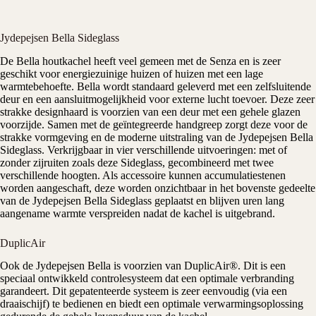
Jydepejsen Bella Sideglass
De Bella
houtkachel
heeft veel gemeen met de
Senza
en is zeer
geschikt voor energiezuinige huizen of huizen met een lage
warmtebehoefte. Bella wordt standaard geleverd met een zelfsluitende
deur en een aansluitmogelijkheid voor externe lucht toevoer. Deze zeer
strakke designhaard is voorzien van een deur met een gehele glazen
voorzijde. Samen met de geïntegreerde handgreep zorgt deze voor de
strakke vormgeving en de moderne uitstraling van de
Jydepejsen
Bella
Sideglass. Verkrijgbaar in vier verschillende uitvoeringen: met of
zonder zijruiten zoals deze Sideglass, gecombineerd met twee
verschillende hoogten. Als accessoire kunnen accumulatiestenen
worden aangeschaft, deze worden onzichtbaar in het bovenste gedeelte
van de Jydepejsen Bella Sideglass geplaatst en blijven uren lang
aangename warmte verspreiden nadat de kachel is uitgebrand.
DuplicAir
Ook de Jydepejsen Bella is voorzien van DuplicAir®. Dit is een
speciaal ontwikkeld controlesysteem dat een optimale verbranding
garandeert. Dit gepatenteerde systeem is zeer eenvoudig (via een
draaischijf) te bedienen en biedt een optimale verwarmingsoplossing