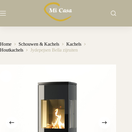
Ga
naar
de
inhoud
Home
Schouwen & Kachels
Kachels
Houtkachels
Jydepejsen Bella zijruiten