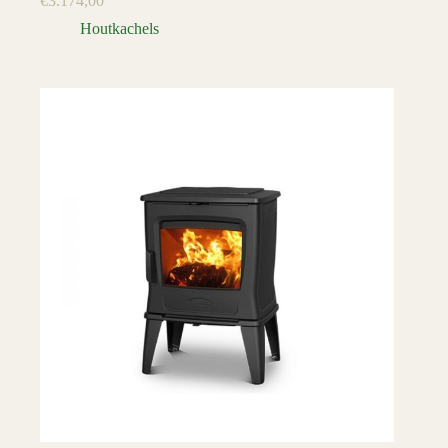
€
3.174,00
Houtkachels