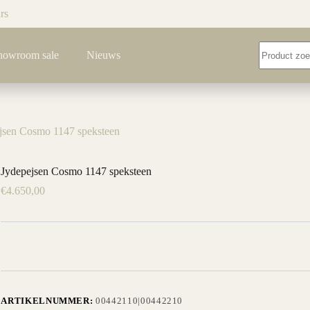
rs
Geen
howroom sale
Nieuws
resultaten
jsen Cosmo 1147 speksteen
Jydepejsen Cosmo 1147 speksteen
€
4.650,00
ARTIKELNUMMER:
00442110|00442210