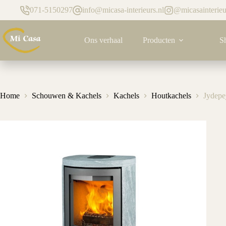
Ga
071-5150297
info@micasa-interieurs.nl
@micasainterieu
naar
de
inhoud
Ons verhaal
Producten
S
Home
Schouwen & Kachels
Kachels
Houtkachels
Jydepe