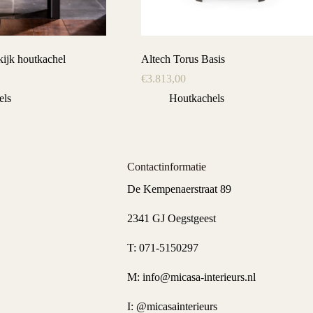
ijk houtkachel
Altech Torus Basis
€
3.813,00
els
Houtkachels
Contactinformatie
De Kempenaerstraat 89
2341 GJ Oegstgeest
T:
071-5150297
M:
info@micasa-interieurs.nl
I:
@micasainterieurs