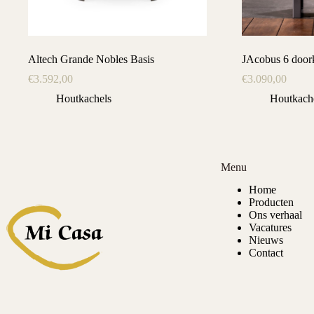
Altech Grande Nobles Basis
JAcobus 6 doork
€
3.592,00
€
3.090,00
Houtkachels
Houtkach
Menu
Home
Producten
Ons verhaal
Vacatures
Nieuws
Contact