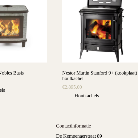
Nobles Basis
Nestor Martin Stanford 9+ (kookplaat)
houtkachel
€
2.895,00
els
Houtkachels
Contactinformatie
De Kempenaerstraat 89