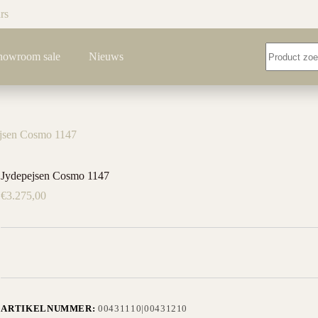
rs
Geen
howroom sale
Nieuws
resultaten
jsen Cosmo 1147
Jydepejsen Cosmo 1147
€
3.275,00
ARTIKELNUMMER:
00431110|00431210