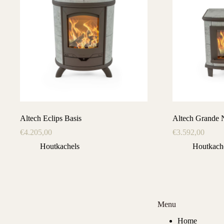
Altech Eclips Basis
Altech Grande 
€
4.205,00
€
3.592,00
Houtkachels
Houtkach
Menu
Home