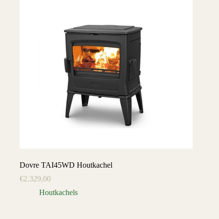
Dovre TAI45WD Houtkachel
€
2.329,00
Houtkachels