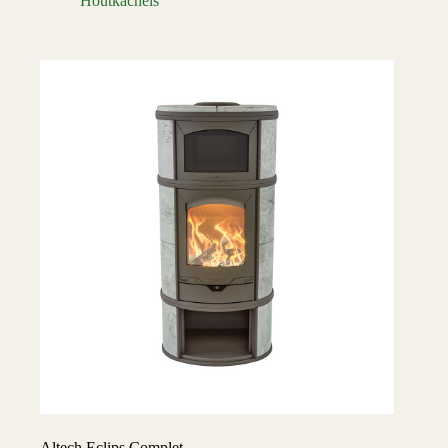
Houtkachels
Altech Eclips Complet