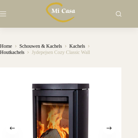
Ga
naar
de
inhoud
Home
Schouwen & Kachels
Kachels
Houtkachels
Jydepejsen Cozy Classic Wall