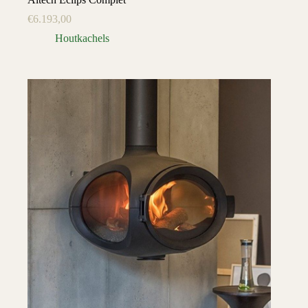
€
6.193,00
Houtkachels