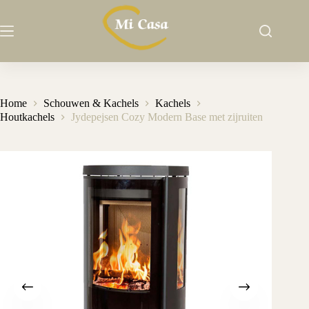
Ga
naar
de
inhoud
Home
Schouwen & Kachels
Kachels
Houtkachels
Jydepejsen Cozy Modern Base met zijruiten