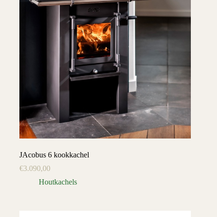
JAcobus 6 kookkachel
€
3.090,00
Houtkachels