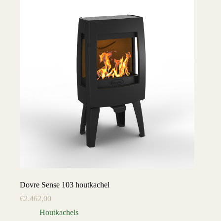
Dovre Sense 103 houtkachel
€
2.462,00
Houtkachels