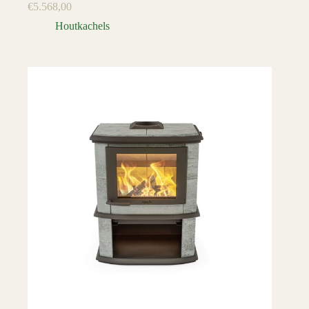
€
5.568,00
Houtkachels