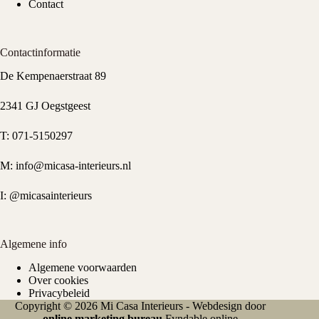
Contact
Contactinformatie
De Kempenaerstraat 89
2341 GJ Oegstgeest
T:
071-5150297
M:
info@micasa-interieurs.nl
I:
@micasainterieurs
Algemene info
Algemene voorwaarden
Over cookies
Privacybeleid
Copyright © 2026 Mi Casa Interieurs - Webdesign door
online marketing bureau
Fyndable.online