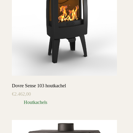
Dovre Sense 103 houtkachel
€
2.462,00
Houtkachels