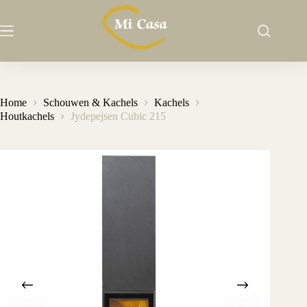
Ga
naar
de
inhoud
Home
Schouwen & Kachels
Kachels
Houtkachels
Jydepejsen Cubic 215