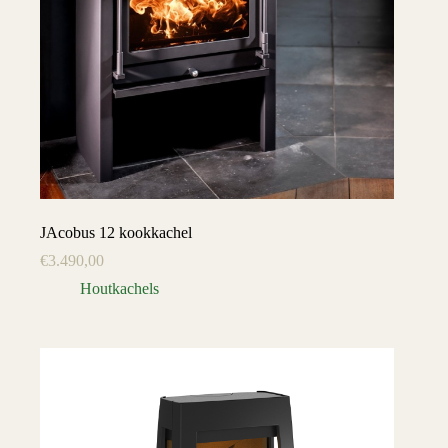
JAcobus 12 kookkachel
€
3.490,00
Houtkachels