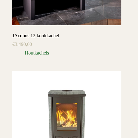
JAcobus 12 kookkachel
€
3.490,00
Houtkachels