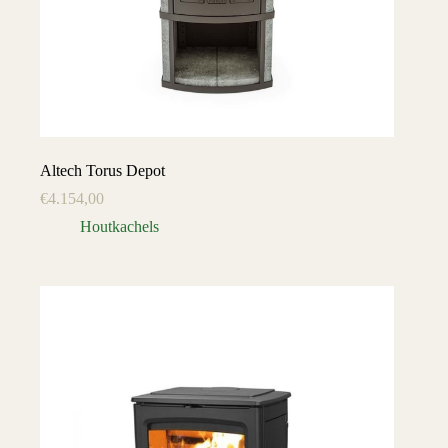
Altech Torus Depot
€
4.154,00
Houtkachels