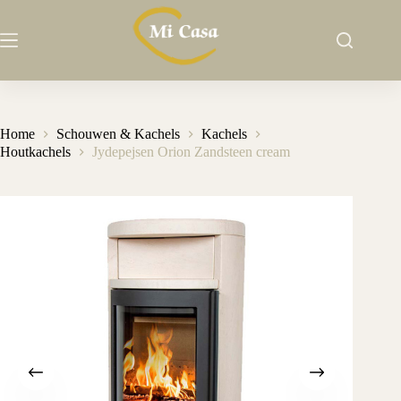
Ga
naar
de
inhoud
Home
Schouwen & Kachels
Kachels
Houtkachels
Jydepejsen Orion Zandsteen cream