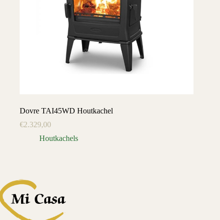
Dovre TAI45WD Houtkachel
€
2.329,00
Houtkachels