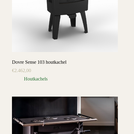
Dovre Sense 103 houtkachel
€
2.462,00
Houtkachels