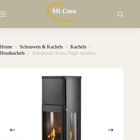
Ga
naar
de
inhoud
Home
Schouwen & Kachels
Kachels
Houtkachels
Jydepejsen Senza High zijruiten