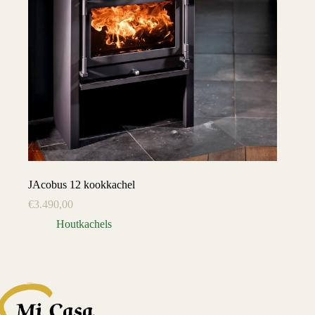
JAcobus 12 kookkachel
€
3.490,00
Houtkachels