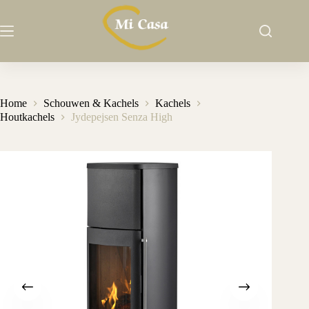
Ga
naar
de
inhoud
Home
Schouwen & Kachels
Kachels
Houtkachels
Jydepejsen Senza High