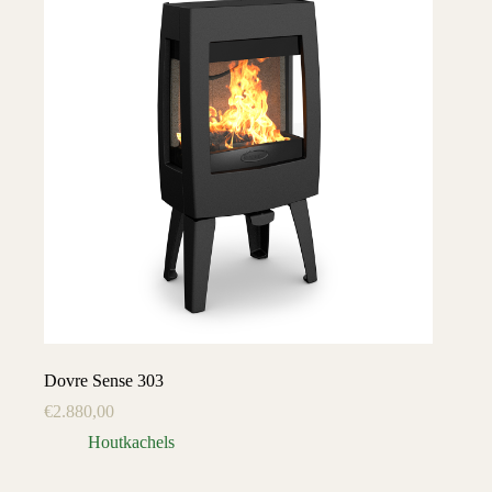
Dovre Sense 303
€
2.880,00
Houtkachels