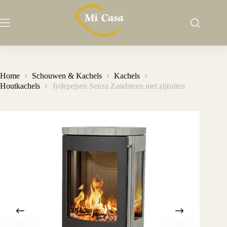
Ga
naar
de
inhoud
Home
Schouwen & Kachels
Kachels
Houtkachels
Jydepejsen Senza Zandsteen met zijruiten