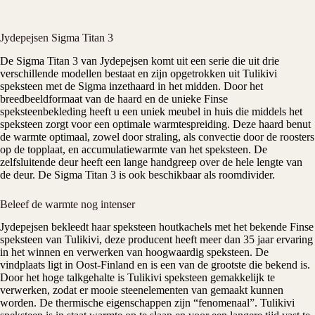
Jydepejsen Sigma Titan 3
De Sigma Titan 3 van
Jydepejsen
komt uit een serie die uit drie
verschillende modellen bestaat en zijn opgetrokken uit Tulikivi
speksteen met de Sigma inzethaard in het midden. Door het
breedbeeldformaat van de haard en de unieke Finse
speksteenbekleding heeft u een uniek meubel in huis die middels het
speksteen
zorgt voor een optimale warmtespreiding. Deze haard benut
de warmte optimaal, zowel door straling, als convectie door de roosters
op de topplaat, en accumulatiewarmte van het speksteen. De
zelfsluitende deur heeft een lange handgreep over de hele lengte van
de deur. De Sigma Titan 3 is ook beschikbaar als roomdivider.
Beleef de warmte nog intenser
Jydepejsen bekleedt haar
speksteen
houtkachels
met het bekende Finse
speksteen van Tulikivi, deze producent heeft meer dan 35 jaar ervaring
in het winnen en verwerken van hoogwaardig speksteen. De
vindplaats ligt in Oost-Finland en is een van de grootste die bekend is.
Door het hoge talkgehalte is Tulikivi speksteen gemakkelijk te
verwerken, zodat er mooie steenelementen van gemaakt kunnen
worden. De thermische eigenschappen zijn “fenomenaal”. Tulikivi