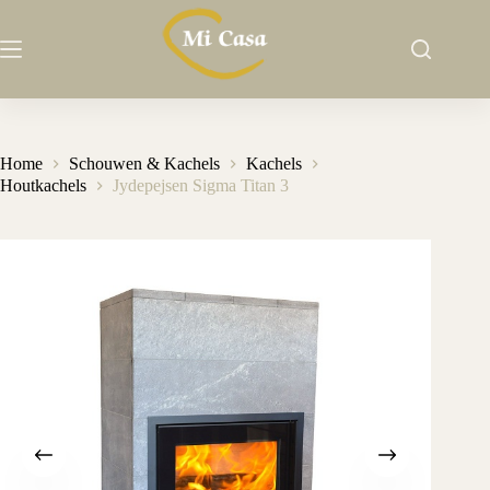
Ga
naar
de
inhoud
Home
Schouwen & Kachels
Kachels
Houtkachels
Jydepejsen Sigma Titan 3