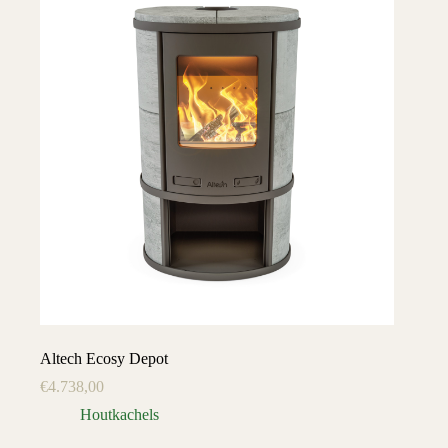
Altech Ecosy Depot
€
4.738,00
Houtkachels