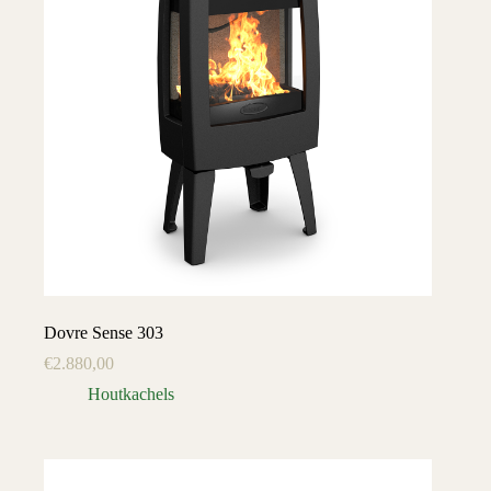
Dovre Sense 303
€
2.880,00
Houtkachels