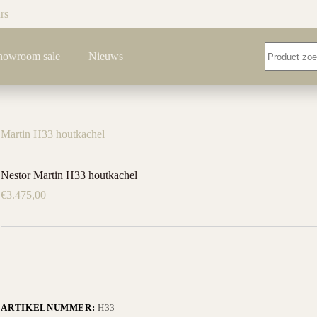
rs
Geen
howroom sale
Nieuws
resultaten
 Martin H33 houtkachel
Nestor Martin H33 houtkachel
€
3.475,00
ARTIKELNUMMER:
H33