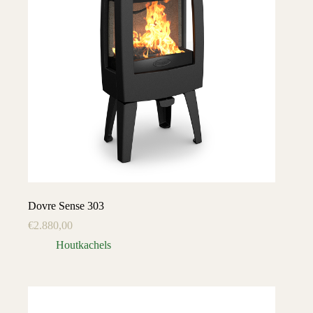
Dovre Sense 303
€
2.880,00
Houtkachels