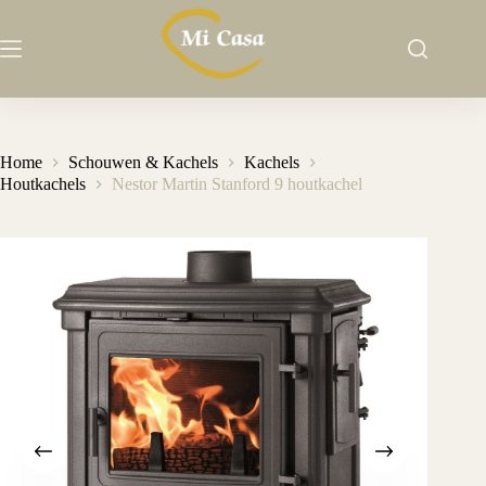
Ga
naar
de
inhoud
Home
Schouwen & Kachels
Kachels
Houtkachels
Nestor Martin Stanford 9 houtkachel