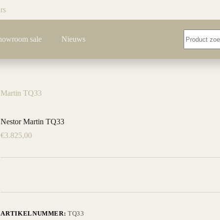
rs
Geen
howroom sale
Nieuws
resultaten
 Martin TQ33
Nestor Martin TQ33
€
3.825,00
ARTIKELNUMMER:
TQ33