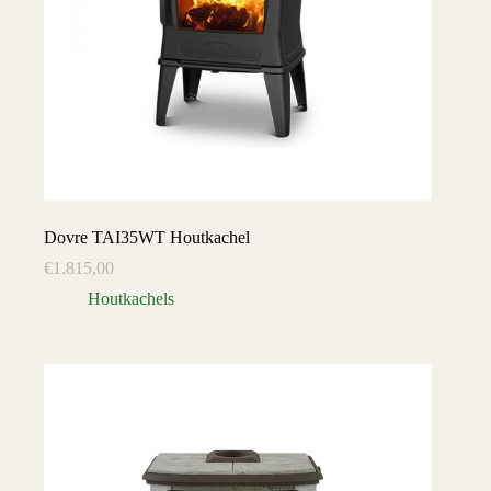
Dovre TAI35WT Houtkachel
€
1.815,00
Houtkachels