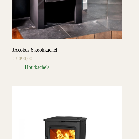
JAcobus 6 kookkachel
€
3.090,00
Houtkachels