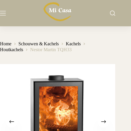
Ga
naar
de
inhoud
Home
Schouwen & Kachels
Kachels
Houtkachels
Nestor Martin TQH33