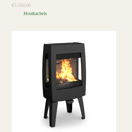
€
5.568,00
Houtkachels