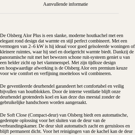
Aanvullende informatie
De
Olsberg
Alor Plus is een slanke, moderne
houtkachel
met een
elegant rond design dat warmte en stijl perfect combineert. Met een
vermogen van 2–6 kW is hij ideaal voor goed geïsoleerde woningen of
kleinere ruimtes, waar hij snel en doelgericht warmte biedt. Dankzij de
panoramische ruit met het bewezen schone ruit-systeem geniet u van
een helder zicht op het vlammenspel. Met zijn tijdloze design
en hoogwaardige afwerking is de Olsberg Alor een premium keuze
voor wie comfort en verfijning moeiteloos wil combineren.
De geventileerde deurhendel garandeert het comfortabel en veilig
bijvullen van houtblokken. Door de interne ventilatie blijft onze
deurhendel grotendeels koel en kan deze dus meestal zonder de
gebruikelijke handschoen worden aangeraakt.
De Soft Close (Compact-deur) van Olsberg biedt een automatische,
gedempte oplossing voor het sluiten van de deur van de
verbrandingskamer. De deur sluit automatisch zacht en geruisloos en
blijft permanent dicht. Voor het reinigingen van de kachel kan de deur