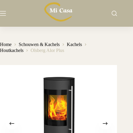
Ga
naar
de
inhoud
Home
Schouwen & Kachels
Kachels
Houtkachels
Olsberg Alor Plus