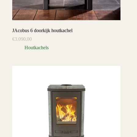
JAcobus 6 doorkijk houtkachel
€
3.090,00
Houtkachels