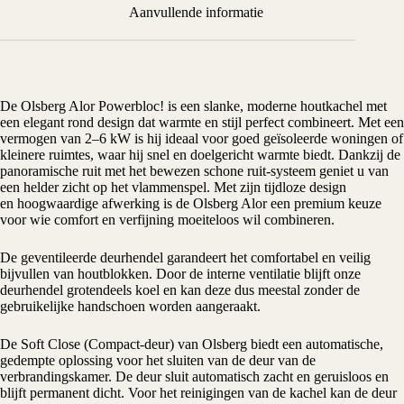
Aanvullende informatie
De
Olsberg
Alor Powerbloc! is een slanke, moderne
houtkachel
met
een elegant rond design dat warmte en stijl perfect combineert. Met een
vermogen van 2–6 kW is hij ideaal voor goed geïsoleerde woningen of
kleinere ruimtes, waar hij snel en doelgericht warmte biedt. Dankzij de
panoramische ruit met het bewezen schone ruit-systeem geniet u van
een helder zicht op het vlammenspel. Met zijn tijdloze design
en hoogwaardige afwerking is de Olsberg Alor een premium keuze
voor wie comfort en verfijning moeiteloos wil combineren.
De geventileerde deurhendel garandeert het comfortabel en veilig
bijvullen van houtblokken. Door de interne ventilatie blijft onze
deurhendel grotendeels koel en kan deze dus meestal zonder de
gebruikelijke handschoen worden aangeraakt.
De Soft Close (Compact-deur) van Olsberg biedt een automatische,
gedempte oplossing voor het sluiten van de deur van de
verbrandingskamer. De deur sluit automatisch zacht en geruisloos en
blijft permanent dicht. Voor het reinigingen van de kachel kan de deur