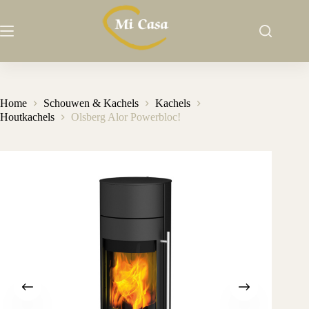
Ga
naar
de
inhoud
Home
Schouwen & Kachels
Kachels
Houtkachels
Olsberg Alor Powerbloc!