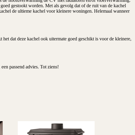
en is de hoofdverwarming de CV met radiatoren en/of vloerverwarming.
goed gestookt worden. Met als gevolg dat of de ruit van de kachel
tkachel de ultieme kachel voor kleinere woningen. Helemaal wanneer
t dat deze kachel ook uitermate goed geschikt is voor de kleinere,
 een passend advies. Tot ziens!