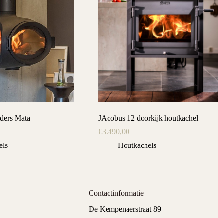
ders Mata
JAcobus 12 doorkijk houtkachel
€
3.490,00
els
Houtkachels
Contactinformatie
De Kempenaerstraat 89