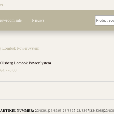
rs
Geen
howroom sale
Nieuws
resultaten
rg Lombok PowerSystem
Olsberg Lombok PowerSystem
€
4.778,00
ARTIKELNUMMER:
23/8361|23/8363|23/8365|23/8367|23/8368|23/83