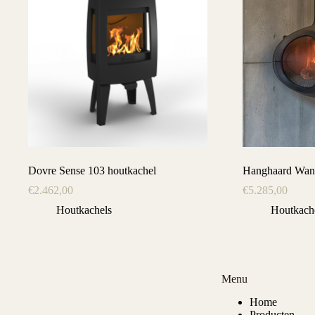
Dovre Sense 103 houtkachel
Hanghaard Wan
€
2.462,00
€
5.285,00
Houtkachels
Houtkach
Menu
Home
Producten