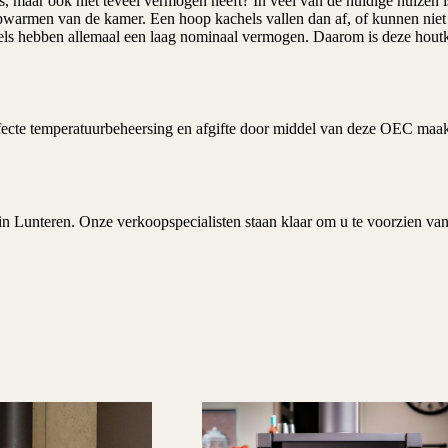
n is, maar ook niet teveel vermogen heeft? In veel van de huidige huiz
opwarmen van de kamer. Een hoop kachels vallen dan af, of kunnen niet 
chels hebben allemaal een laag nominaal vermogen. Daarom is deze hou
e temperatuurbeheersing en afgifte door middel van deze OEC maakt he
in Lunteren. Onze verkoopspecialisten staan klaar om u te voorzien van