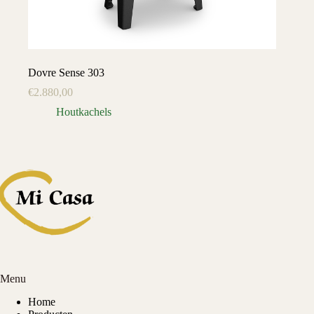
Dovre Sense 303
€
2.880,00
Houtkachels
Menu
Home