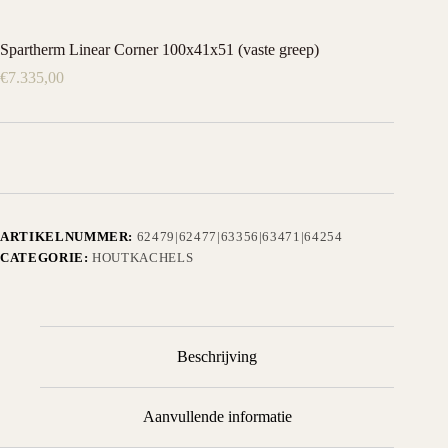
Spartherm Linear Corner 100x41x51 (vaste greep)
€
7.335,00
ARTIKELNUMMER:
62479|62477|63356|63471|64254
CATEGORIE:
HOUTKACHELS
Beschrijving
Aanvullende informatie