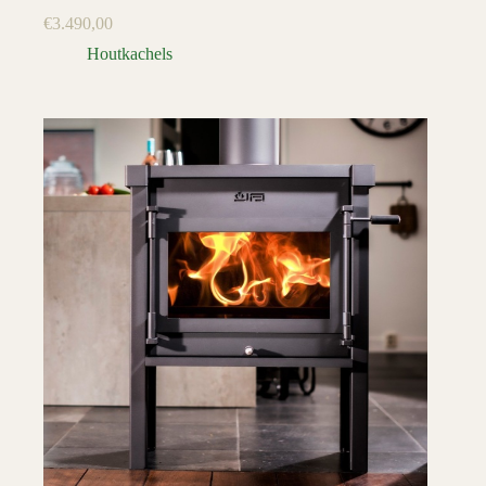
€
3.490,00
Houtkachels