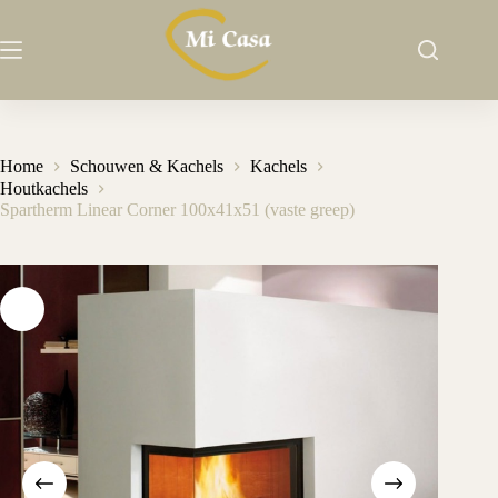
Ga
naar
de
inhoud
Home
Schouwen & Kachels
Kachels
Houtkachels
Spartherm Linear Corner 100x41x51 (vaste greep)