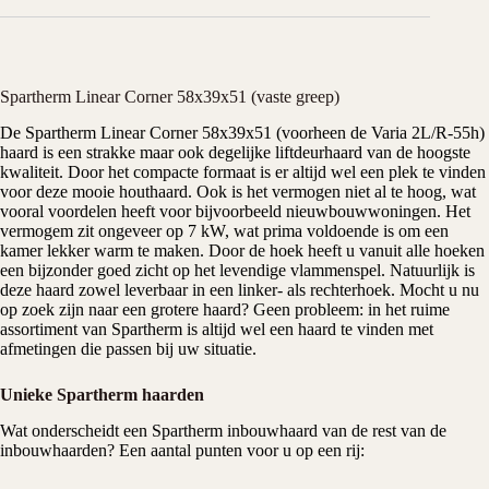
Spartherm Linear Corner 58x39x51 (vaste greep)
De
Spartherm
Linear Corner 58x39x51 (voorheen de Varia 2L/R-55h)
haard is een strakke maar ook degelijke liftdeurhaard van de hoogste
kwaliteit. Door het compacte formaat is er altijd wel een plek te vinden
voor deze mooie
houthaard
. Ook is het vermogen niet al te hoog, wat
vooral voordelen heeft voor bijvoorbeeld nieuwbouwwoningen. Het
vermogem zit ongeveer op 7 kW, wat prima voldoende is om een
kamer lekker warm te maken. Door de hoek heeft u vanuit alle hoeken
een bijzonder goed zicht op het levendige vlammenspel. Natuurlijk is
deze haard zowel leverbaar in een linker- als rechterhoek. Mocht u nu
op zoek zijn naar een grotere haard? Geen probleem: in het ruime
assortiment van Spartherm is altijd wel een haard te vinden met
afmetingen die passen bij uw situatie.
Unieke Spartherm haarden
Wat onderscheidt een Spartherm
inbouwhaard
van de rest van de
inbouwhaarden? Een aantal punten voor u op een rij: