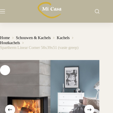
Ga
naar
de
inhoud
Home
Schouwen & Kachels
Kachels
Houtkachels
Spartherm Linear Corner 58x39x51 (vaste greep)