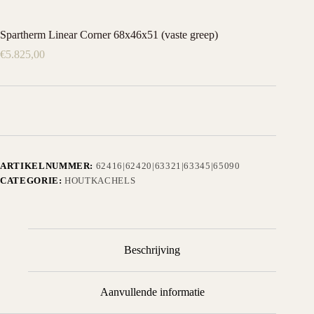
Spartherm Linear Corner 68x46x51 (vaste greep)
€
5.825,00
ARTIKELNUMMER:
62416|62420|63321|63345|65090
CATEGORIE:
HOUTKACHELS
Beschrijving
Aanvullende informatie