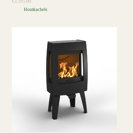
€
3.595,00
Houtkachels