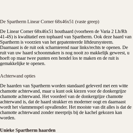
De Spartherm Linear Corner 68x46x51 (vaste greep)
De Linear Corner 68x46x51
houthaard
(voorheen de Varia 2 Lh/Rh
41-4S) is kwalitatief een tophaard van
Spartherm
. Ook deze haard van
Spartherm is voorzien van het gepatenteerde liftdeursysteem.
Daarnaast is de ruit ook scharnierend naar links/rechts te openen. De
ruit van uw haard schoonmaken is nog nooit zo makkelijk geweest, u
hoeft op maar twee punten een hendel los te maken en de ruit is
gemakkelijke te openen.
Achterwand opties
De haarden van Spartherm worden standaard geleverd met een witte
chamotte achterwand, maar u kunt ook kiezen voor de donkergrijze
chamotte achterwand. Het voordeel van de donkergrijze chamotte
achterwand is, dat de haard strakker en moderner oogt en daarnaast
wordt het vlammenspel opvallender. Het mooiste van dit alles is dat de
chamotte achterwand zonder meerprijs bij de kachel gekozen kan
worden.
Unieke Spartherm haarden