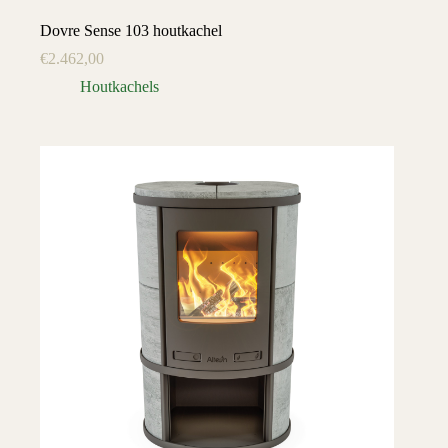
Dovre Sense 103 houtkachel
€
2.462,00
Houtkachels