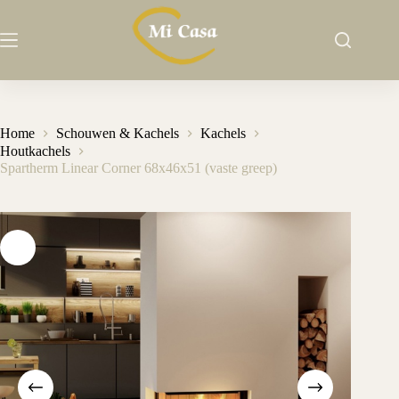
Ga
naar
de
inhoud
Home
Schouwen & Kachels
Kachels
Houtkachels
Spartherm Linear Corner 68x46x51 (vaste greep)