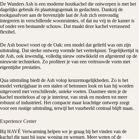
De
Wanders
Ash is een moderne
houtkachel
die ontworpen is met het
dagelijks gebruik én plaatsingsgemak in gedachten. Dankzij de
rookgasafvoer aan de bovenzijde laat de Ash zich eenvoudig
integreren in verschillende woonruimtes, of dat nu vrij in de kamer is
of onder een bestaande schouw. Dat maakt deze kachel verrassend
flexibel.
De Ash bouwt voort op de Oak: een model dat geliefd was om zijn
uitstraling. Dat sterke ontwerp vormde het vertrekpunt. Tegelijkertijd is
de Ash, ook inwendig, volledig nieuw ontwikkeld en afgestemd op de
nieuwste technieken. Zo profiteer je van een vertrouwde vorm met
eigentijdse prestaties.
Qua uitstraling biedt de Ash volop keuzemogelijkheden. Zo is het
model verkrijgbaar in een stalen of betonnen look en kan hij worden
uitgevoerd met verschillende, unieke voeten. Daarmee stem je de
kachel moeiteloos af op je interieur, van strak en modern tot meer
robuust of industrieel. Het compacte maar krachtige ontwerp zorgt
voor een rustige uitstraling, terwijl het vuurbeeld centraal blijft staan.
Experience Center
Bij
HAVÉ Verwarming
helpen we je graag bij het vinden van de
kachel die past bij jouw woning en wensen. Meer weten of de