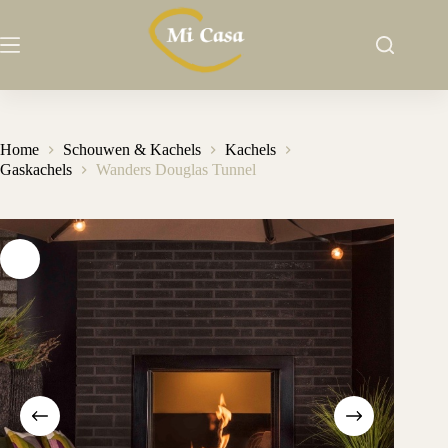
Ga
naar
de
inhoud
Home
Schouwen & Kachels
Kachels
Gaskachels
Wanders Douglas Tunnel