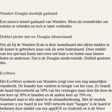
Wanders Douglas doorkijk gashaard
Een nieuwe tunnel
gashaard
van
Wanders
. Mooi als roomdivider om
ruimtes te scheiden en toch te laten verbinden.
Dubbel plezier met uw Douglas inbouwhaard
Net als bij de
Wanders Koto
is deze tunnelhaard niet alleen midden in
de kamer te gebruiken maar ook als semi buitenhaard. Door middel
van een speciaal frame met extra ruit kunt u nu buiten naar binnen
halen en andersom. Dat is de
Douglas inside/outside
. Dubbel genieten
dus.
EcoWave
Het EcoWave systeem van
Wanders
zorgt voor een nog natuurlijker
vlambeeld. De brander kan variëren in hoogte van het vuur. Zo brandt
de haard bijvoorbeeld op 50% van het vermogen maar doet dat door de
ene keer op 30% te branden en de andere keer op 70% etc.
Standaard staat er één stand in de afstandbediening. Met de module
waarmee u uw haard in uw WiFi netwerk kunt “hangen’ is de haard te
bedienen door middel van een app(IOS en Android) en is de Wave