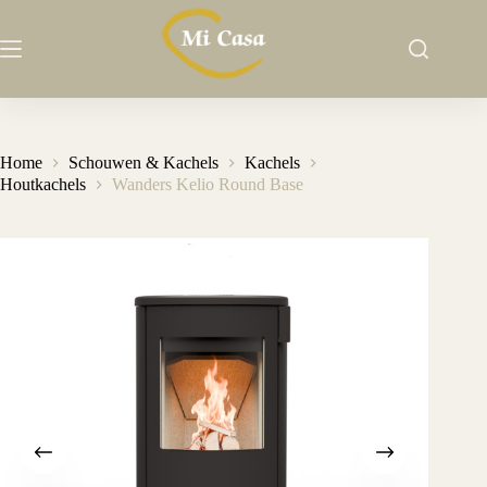
Ga
naar
de
inhoud
Home
Schouwen & Kachels
Kachels
Houtkachels
Wanders Kelio Round Base