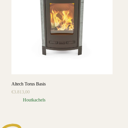
Altech Torus Basis
€
3.813,00
Houtkachels