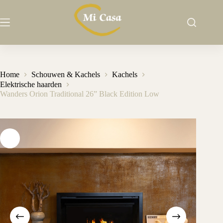
Ga
naar
de
inhoud
Home
Schouwen & Kachels
Kachels
Elektrische haarden
Wanders Orion Traditional 26” Black Edition Low