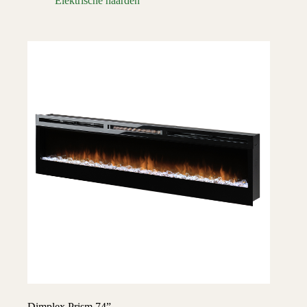
Elektrische haarden
Dimplex Prism 74”