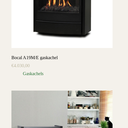
Bocal A19M/E gaskachel
€
4.030,00
Gaskachels