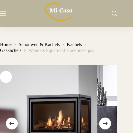
Ga
naar
de
inhoud
Home
Schouwen & Kachels
Kachels
Gaskachels
Wanders Square 60 Hoek inzet gas