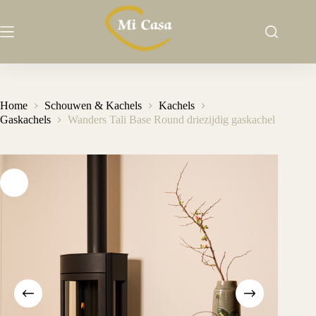
Ga
naar
de
inhoud
Home
Schouwen & Kachels
Kachels
Gaskachels
Wanders Tali Base Round driezijdig gaskachel