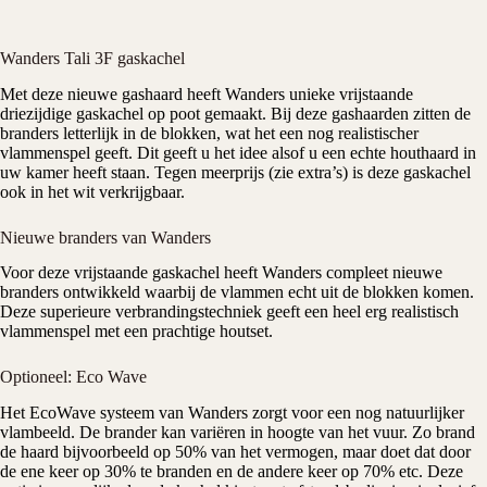
Wanders Tali 3F gaskachel
Met deze nieuwe gashaard heeft
Wanders
unieke vrijstaande
driezijdige gaskachel op poot gemaakt. Bij deze
gashaarden
zitten de
branders letterlijk in de blokken, wat het een nog realistischer
vlammenspel geeft. Dit geeft u het idee alsof u een echte houthaard in
uw kamer heeft staan. Tegen meerprijs (zie extra’s) is deze gaskachel
ook in het wit verkrijgbaar.
Nieuwe branders van Wanders
Voor deze
vrijstaande gaskachel
heeft
Wanders
compleet nieuwe
branders ontwikkeld waarbij de vlammen echt uit de blokken komen.
Deze superieure verbrandingstechniek geeft een heel erg realistisch
vlammenspel met een prachtige houtset.
Optioneel: Eco Wave
Het EcoWave systeem van
Wanders
zorgt voor een nog natuurlijker
vlambeeld. De brander kan variëren in hoogte van het vuur. Zo brand
de haard bijvoorbeeld op 50% van het vermogen, maar doet dat door
de ene keer op 30% te branden en de andere keer op 70% etc. Deze