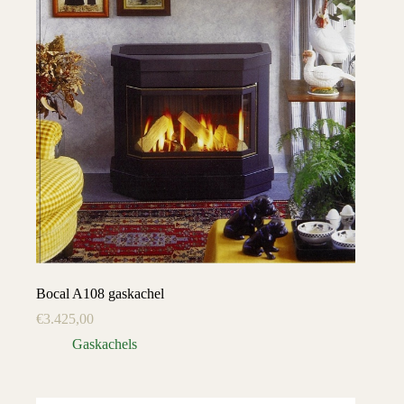
Bocal A108 gaskachel
€
3.425,00
Gaskachels