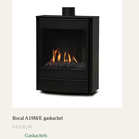
Bocal A19M/E gaskachel
€
4.030,00
Gaskachels