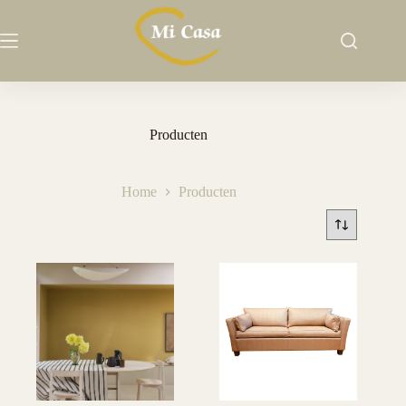
Ga
naar
de
inhoud
Producten
Home
Producten