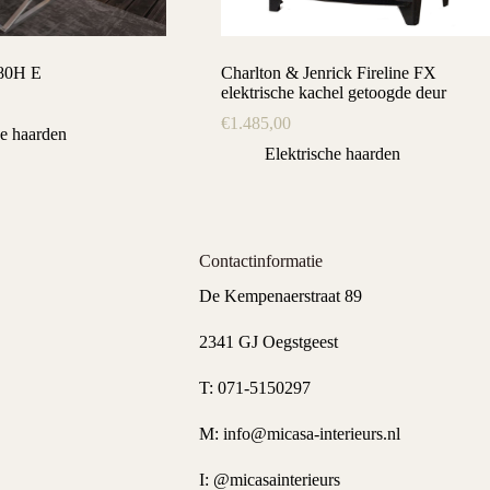
 80H E
Charlton & Jenrick Fireline FX
elektrische kachel getoogde deur
€
1.485,00
he haarden
Elektrische haarden
Contactinformatie
De Kempenaerstraat 89
2341 GJ Oegstgeest
T:
071-5150297
M:
info@micasa-interieurs.nl
I:
@micasainterieurs