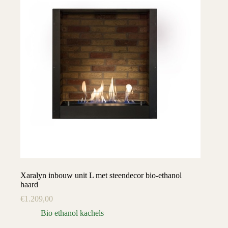
Xaralyn inbouw unit L met steendecor bio-ethanol
haard
€
1.209,00
Bio ethanol kachels