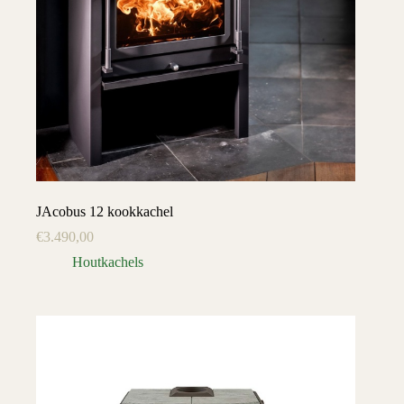
JAcobus 12 kookkachel
€
3.490,00
Houtkachels