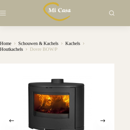
Ga
naar
de
inhoud
Home
Schouwen & Kachels
Kachels
Houtkachels
Dovre BOW/P