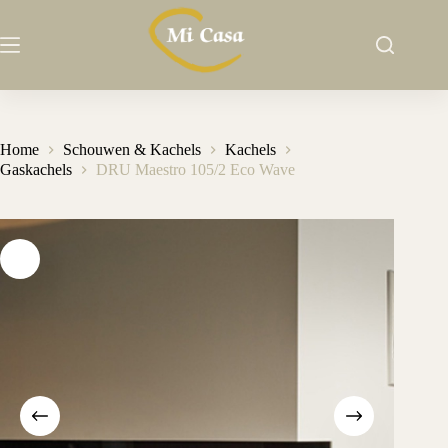
Ga
naar
de
inhoud
Home
Schouwen & Kachels
Kachels
Gaskachels
DRU Maestro 105/2 Eco Wave