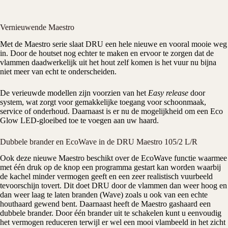
Vernieuwende Maestro
Met de Maestro serie slaat
DRU
een hele nieuwe en vooral mooie weg
in. Door de houtset nog echter te maken en ervoor te zorgen dat de
vlammen daadwerkelijk uit het hout zelf komen is het vuur nu bijna
niet meer van echt te onderscheiden.
De verieuwde modellen zijn voorzien van het
Easy release
door
system, wat zorgt voor gemakkelijke toegang voor schoonmaak,
service of onderhoud. Daarnaast is er nu de mogelijkheid om een Eco
Glow LED-gloeibed toe te voegen aan uw haard.
Dubbele brander en EcoWave in de DRU Maestro 105/2 L/R
Ook deze nieuwe
Maestro
beschikt over de
EcoWave
functie waarmee
met één druk op de knop een programma gestart kan worden waarbij
de kachel minder vermogen geeft en een zeer realistisch vuurbeeld
tevoorschijn tovert. Dit doet DRU door de vlammen dan weer hoog en
dan weer laag te laten branden (Wave) zoals u ook van een echte
houthaard gewend bent. Daarnaast heeft de Maestro
gashaard
een
dubbele brander. Door één brander uit te schakelen kunt u eenvoudig
het vermogen reduceren terwijl er wel een mooi vlambeeld in het zicht