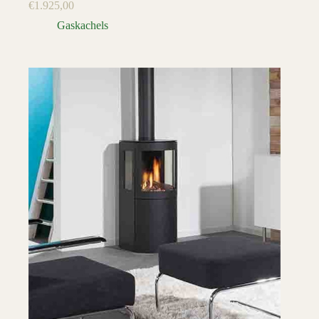
€
1.925,00
Gaskachels