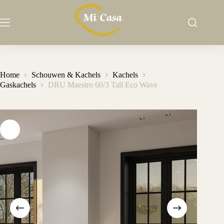
Ga
naar
de
inhoud
Home
Schouwen & Kachels
Kachels
Gaskachels
DRU Maestro 60/3 Tall Eco Wave