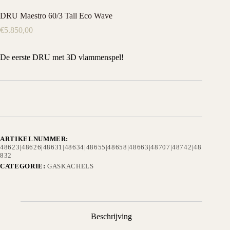
DRU Maestro 60/3 Tall Eco Wave
€
5.850,00
De eerste DRU met 3D vlammenspel!
ARTIKELNUMMER:
48623|48626|48631|48634|48655|48658|48663|48707|48742|48
832
CATEGORIE:
GASKACHELS
Beschrijving