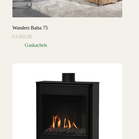
Wanders Balsa 75
€
3.665,00
Gaskachels