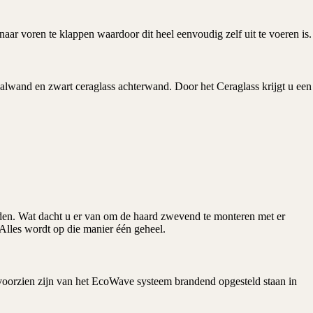
aar voren te klappen waardoor dit heel eenvoudig zelf uit te voeren is.
lwand en zwart ceraglass achterwand. Door het Ceraglass krijgt u een
heden. Wat dacht u er van om de haard zwevend te monteren met er
 Alles wordt op die manier één geheel.
voorzien zijn van het EcoWave systeem brandend opgesteld staan in