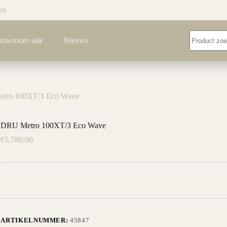
rs
Geen
howroom sale
Nieuws
resultaten
tro 100XT/3 Eco Wave
DRU Metro 100XT/3 Eco Wave
€
5.780,00
ARTIKELNUMMER:
45847