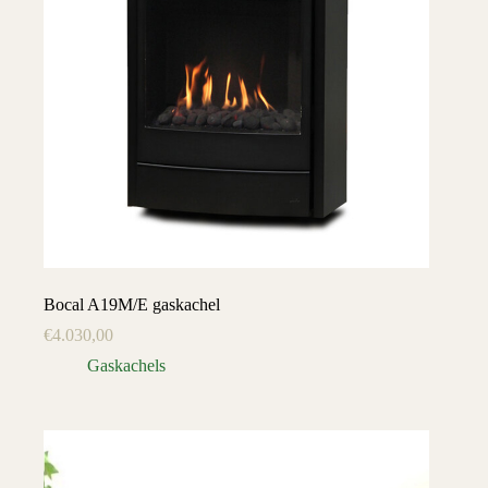
Bocal A19M/E gaskachel
€
4.030,00
Gaskachels