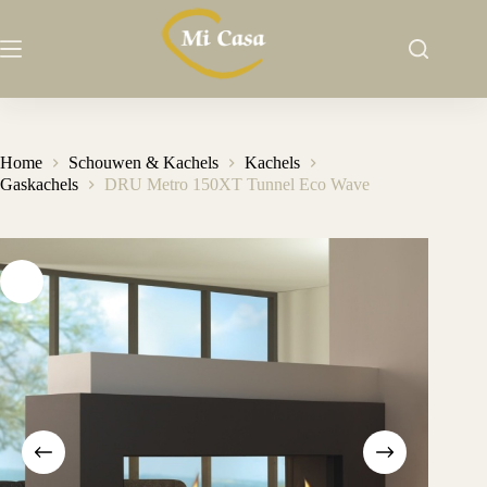
Ga
naar
de
inhoud
Home
Schouwen & Kachels
Kachels
Gaskachels
DRU Metro 150XT Tunnel Eco Wave