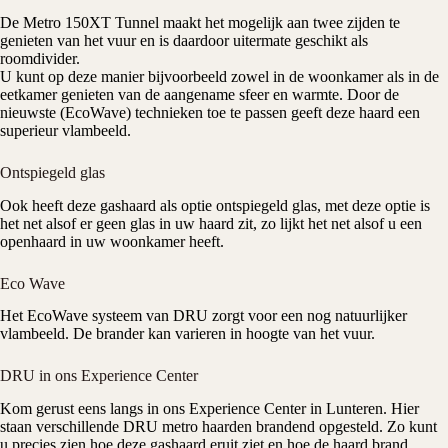
De
Metro
150XT Tunnel maakt het mogelijk aan twee zijden te
genieten van het vuur en is daardoor uitermate geschikt als
roomdivider.
U kunt op deze manier bijvoorbeeld zowel in de woonkamer als in de
eetkamer genieten van de aangename sfeer en warmte. Door de
nieuwste (EcoWave) technieken toe te passen geeft deze haard een
superieur vlambeeld.
Ontspiegeld glas
Ook heeft deze
gashaard
als optie ontspiegeld glas, met deze optie is
het net alsof er geen glas in uw haard zit, zo lijkt het net alsof u een
openhaard in uw woonkamer heeft.
Eco Wave
Het
EcoWave
systeem van
DRU
zorgt voor een nog natuurlijker
vlambeeld. De brander kan varieren in hoogte van het vuur.
DRU in ons Experience Center
Kom gerust eens langs in ons
Experience Center
in Lunteren. Hier
staan verschillende DRU metro haarden brandend opgesteld. Zo kunt
u precies zien hoe deze
gashaard
eruit ziet en hoe de haard brand.