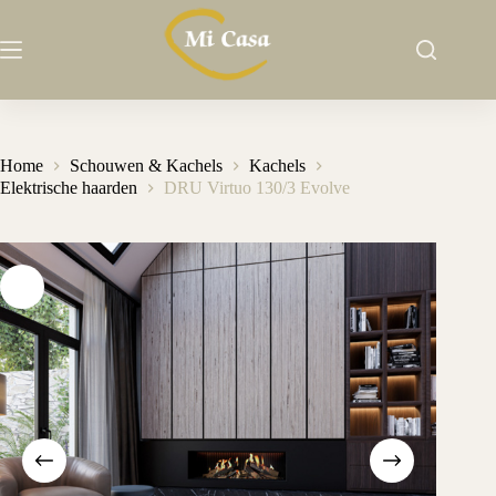
Ga
naar
de
inhoud
Home
Schouwen & Kachels
Kachels
Elektrische haarden
DRU Virtuo 130/3 Evolve