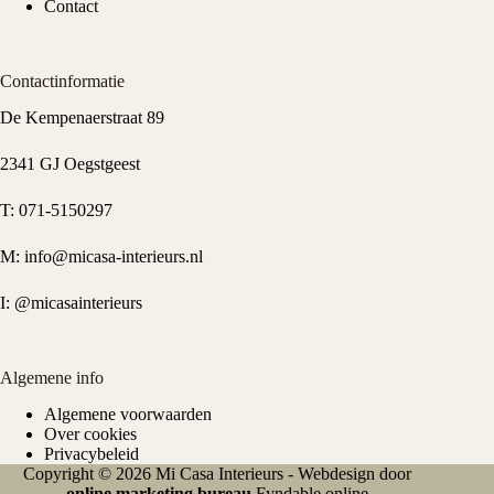
Contact
Contactinformatie
De Kempenaerstraat 89
2341 GJ Oegstgeest
T:
071-5150297
M:
info@micasa-interieurs.nl
I:
@micasainterieurs
Algemene info
Algemene voorwaarden
Over cookies
Privacybeleid
Copyright © 2026 Mi Casa Interieurs - Webdesign door
online marketing bureau
Fyndable.online