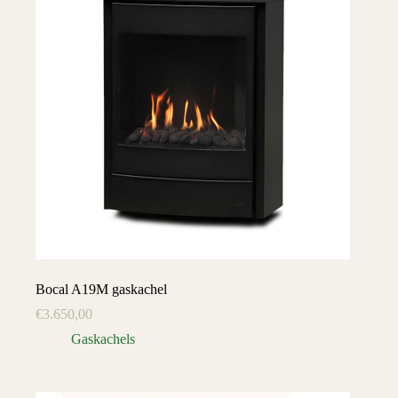
Bocal A19M gaskachel
€
3.650,00
Gaskachels