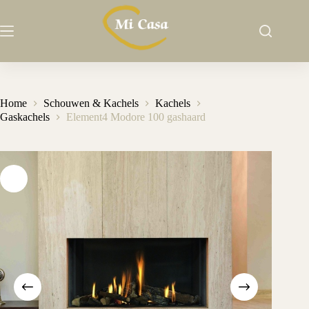
Ga
naar
de
inhoud
Home
Schouwen & Kachels
Kachels
Gaskachels
Element4 Modore 100 gashaard