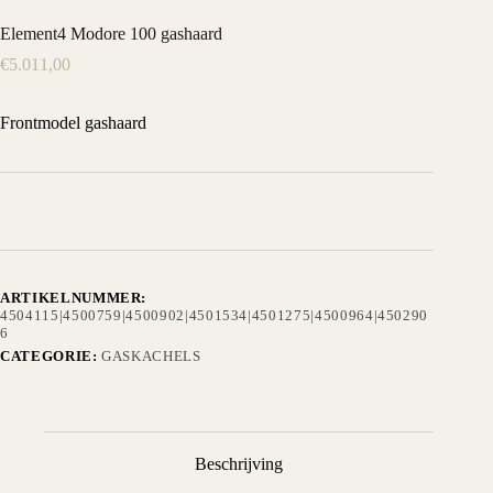
Element4 Modore 100 gashaard
€
5.011,00
Frontmodel gashaard
ARTIKELNUMMER:
4504115|4500759|4500902|4501534|4501275|4500964|450290
6
CATEGORIE:
GASKACHELS
Beschrijving