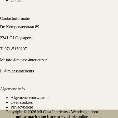
Contact
Contactinformatie
De Kempenaerstraat 89
2341 GJ Oegstgeest
T:
071-5150297
M:
info@micasa-interieurs.nl
I:
@micasainterieurs
Algemene info
Algemene voorwaarden
Over cookies
Privacybeleid
Copyright © 2026 Mi Casa Interieurs - Webdesign door
online marketing bureau
Fyndable.online