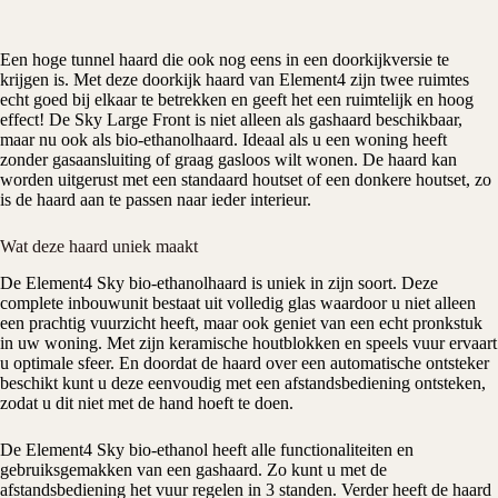
Een hoge tunnel haard die ook nog eens in een doorkijkversie te
krijgen is. Met deze doorkijk haard van
Element4
zijn twee ruimtes
echt goed bij elkaar te betrekken en geeft het een ruimtelijk en hoog
effect! De Sky Large Front is niet alleen als gashaard beschikbaar,
maar nu ook als bio-ethanolhaard. Ideaal als u een woning heeft
zonder gasaansluiting of graag gasloos wilt wonen. De haard kan
worden uitgerust met een standaard houtset of een donkere houtset, zo
is de haard aan te passen naar ieder interieur.
Wat deze haard uniek maakt
De Element4 Sky bio-ethanolhaard is uniek in zijn soort. Deze
complete inbouwunit bestaat uit volledig glas waardoor u niet alleen
een prachtig vuurzicht heeft, maar ook geniet van een echt pronkstuk
in uw woning. Met zijn keramische houtblokken en speels vuur ervaart
u optimale sfeer. En doordat de haard over een automatische ontsteker
beschikt kunt u deze eenvoudig met een afstandsbediening ontsteken,
zodat u dit niet met de hand hoeft te doen.
De Element4 Sky bio-ethanol heeft alle functionaliteiten en
gebruiksgemakken van een gashaard. Zo kunt u met de
afstandsbediening het vuur regelen in 3 standen. Verder heeft de haard