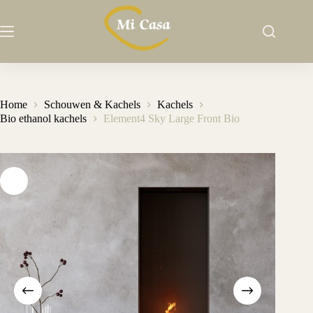
Ga
naar
de
inhoud
Home
Schouwen & Kachels
Kachels
Bio ethanol kachels
Element4 Sky Large Front Bio