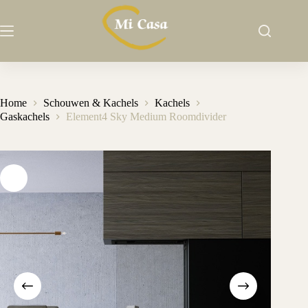
Ga
naar
de
inhoud
Home
Schouwen & Kachels
Kachels
Gaskachels
Element4 Sky Medium Roomdivider