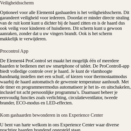
Veiligheidsscherm
Optioneel voor alle Element4 gashaarden is het veiligheidsscherm. Dit
garandeert veiligheid voor iedereen. Doordat er minder directe straling
van de ruit komt kunt u dichter bij de haard zitten en is de haard dus
ook veilig voor kinderen of huisdieren. Dit scherm kunt u gewoon
aanraken, zonder dat u uw vingers brandt. Ook is het scherm
makkelijk te verwijderen.
Procontrol App
De Element4 ProControl set maakt het mogelijk één of meerdere
haarden te bedienen met uw smartphone of tablet. De ProControll-app
biedt volledige controle over je haard. Je kunt de vlamhoogte
handmatig instellen met een schuif, of kiezen voor thermostaatmodus
waarbij de haard automatisch de gewenste temperatuur aanhoudt. Met
de timer en programmeermodus automatiseer je het in- en uitschakelen,
inclusief tot acht persoonlijke programma’s. Daarnaast beheer je
eenvoudig functies zoals verlichting, circulatieventilator, tweede
brander, ECO-modus en LED-effecten.
Kom gashaarden bewonderen in ons Experience Center
U bent van harte welkom in ons
Experience Center
waar diverse
prachtige haarden brandend opgesteld staan.