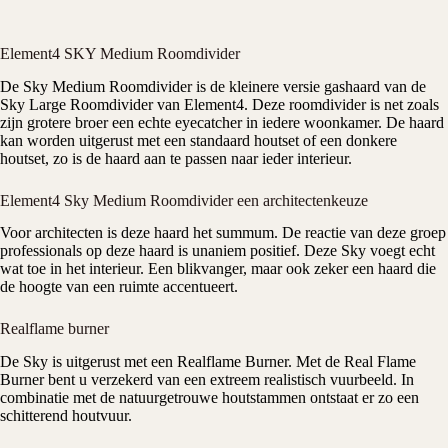
Element4 SKY Medium Roomdivider
De Sky Medium Roomdivider is de kleinere versie gashaard van de
Sky Large Roomdivider van
Element4
. Deze roomdivider is net zoals
zijn grotere broer een echte eyecatcher in iedere woonkamer. De haard
kan worden uitgerust met een standaard houtset of een donkere
houtset, zo is de haard aan te passen naar ieder interieur.
Element4 Sky Medium Roomdivider een architectenkeuze
Voor architecten is deze haard het summum. De reactie van deze groep
professionals op deze haard is unaniem positief. Deze Sky voegt echt
wat toe in het interieur. Een blikvanger, maar ook zeker een haard die
de hoogte van een ruimte accentueert.
Realflame burner
De Sky is uitgerust met een Realflame Burner. Met de Real Flame
Burner bent u verzekerd van een extreem realistisch vuurbeeld. In
combinatie met de natuurgetrouwe houtstammen ontstaat er zo een
schitterend houtvuur.