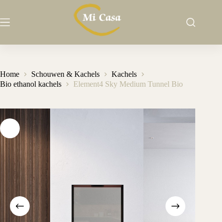
Ga
naar
de
inhoud
Home
Schouwen & Kachels
Kachels
Bio ethanol kachels
Element4 Sky Medium Tunnel Bio