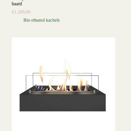
haard
€
1.209,00
Bio ethanol kachels